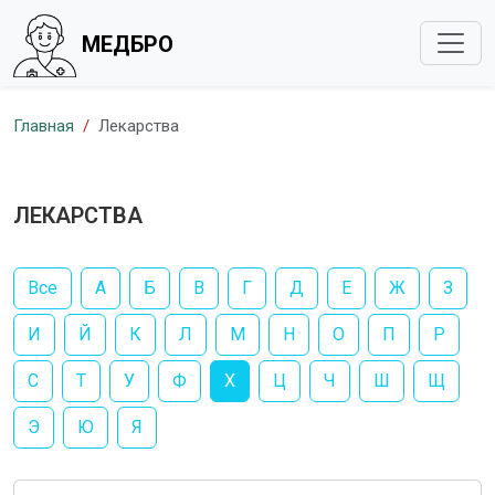
МЕДБРО
Главная
Лекарства
ЛЕКАРСТВА
Все
А
Б
В
Г
Д
Е
Ж
З
И
Й
К
Л
М
Н
О
П
Р
С
Т
У
Ф
Х
Ц
Ч
Ш
Щ
Э
Ю
Я