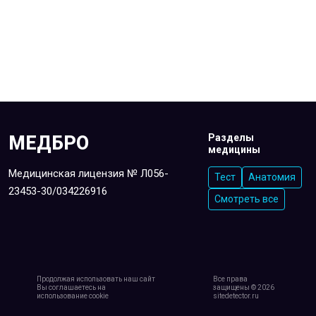
МЕДБРО
Разделы
медицины
Медицинская лицензия № Л056-
Тест
Анатомия
23453-30/034226916
Смотреть все
Продолжая использовать наш сайт
Все права
Вы соглашаетесь на
защищены ©
2026
использование cookie
sitedetector.ru