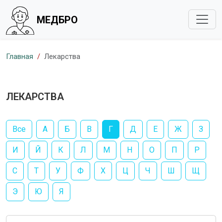
МЕДБРО
Главная
Лекарства
ЛЕКАРСТВА
Все
А
Б
В
Г
Д
Е
Ж
З
И
Й
К
Л
М
Н
О
П
Р
С
Т
У
Ф
Х
Ц
Ч
Ш
Щ
Э
Ю
Я