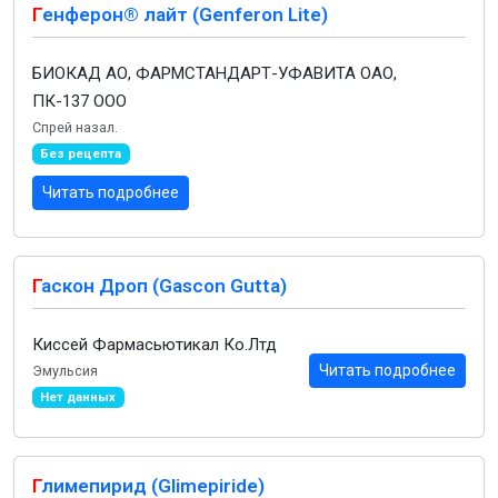
Г
енферон® лайт (Genferon Lite)
БИОКАД АО, ФАРМСТАНДАРТ-УФАВИТА ОАО,
ПК-137 ООО
Спрей назал.
Без рецепта
Читать подробнее
Г
аскон Дроп (Gascon Gutta)
Киссей Фармасьютикал Ко.Лтд
Читать подробнее
Эмульсия
Нет данных
Г
лимепирид (Glimepiride)