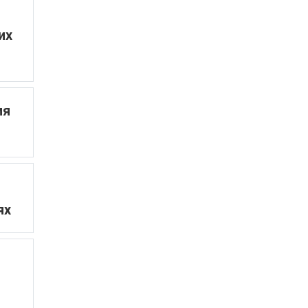
их
ия
ях