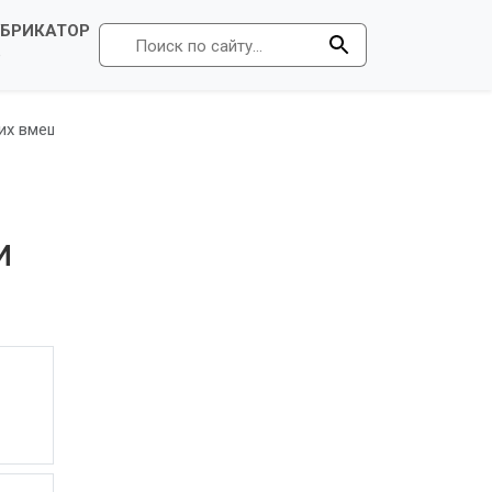
УБРИКАТОР
Р
их вмешательств как внешних причин заболеваемости и смертн
И