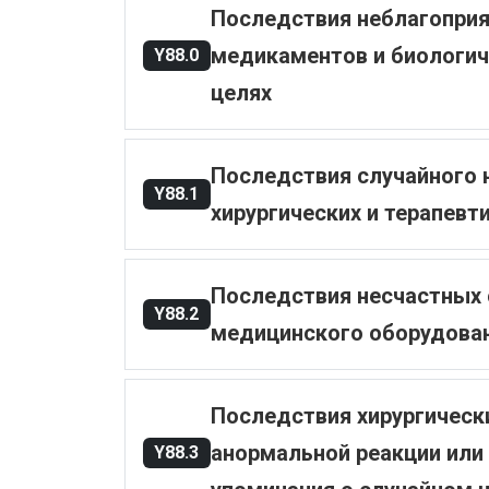
Последствия неблагоприя
медикаментов и биологич
Y88.0
целях
Последствия случайного 
Y88.1
хирургических и терапевт
Последствия несчастных 
Y88.2
медицинского оборудовани
Последствия хирургически
анормальной реакции или
Y88.3