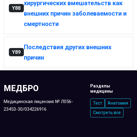
хирургических вмешательств как
Y88
внешних причин заболеваемости и
смертности
Последствия других внешних
Y89
причин
МЕДБРО
Разделы
медицины
Медицинская лицензия № Л056-
Тест
Анатомия
23453-30/034226916
Смотреть все