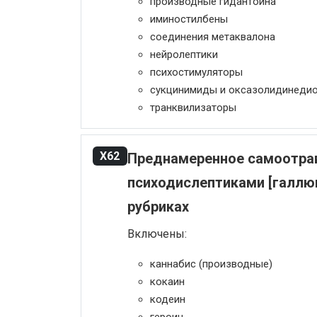
производные гидантоина
иминостилбены
соединения метаквалона
нейролептики
психостимуляторы
сукцинимиды и оксазолидинеди
транквилизаторы
X62
Преднамеренное самоотрав
психодислептиками [галлюц
рубриках
Включены:
каннабис (производные)
кокаин
кодеин