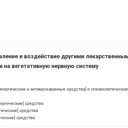
ление и воздействие другими лекарственны
 на вегетативную нервную систему
инергические и антимускаринные средства] и спазмолитические
ергические] средства
гические] средства
ческие] средства