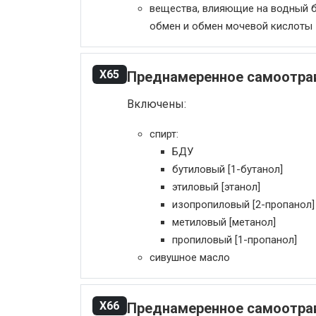
вещества, влияющие на водный б
обмен и обмен мочевой кислоты
X65
Преднамеренное самоотрав
Включены:
спирт:
БДУ
бутиловый [1-бутанол]
этиловый [этанол]
изопропиловый [2-пропанол]
метиловый [метанол]
пропиловый [1-пропанол]
сивушное масло
X66
Преднамеренное самоотрав