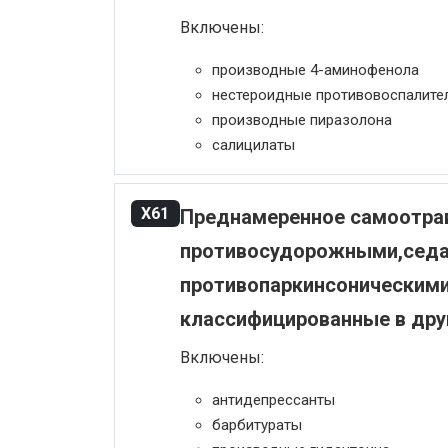
Включены:
производные 4-аминофенола
нестероидные противовоспалите
производные пиразолона
салицилаты
X61
Преднамеренное самоотрав
противосудорожными,седа
противопаркинсоническими
классифицированные в дру
Включены:
антидепрессанты
барбитураты