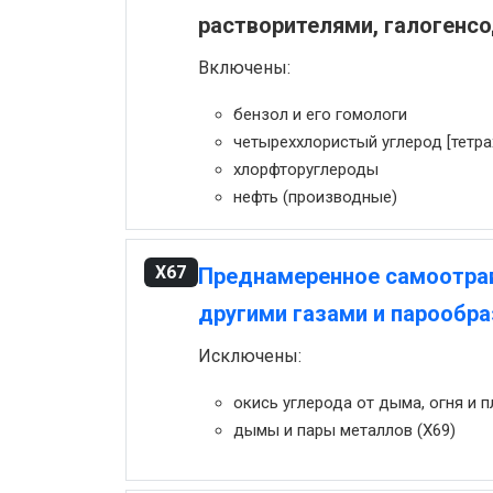
растворителями, галогенс
Включены:
бензол и его гомологи
четыреххлористый углерод [тетра
хлорфторуглероды
нефть (производные)
X67
Преднамеренное самоотрав
другими газами и парообр
Исключены:
окись углерода от дыма, огня и п
дымы и пары металлов (X69)