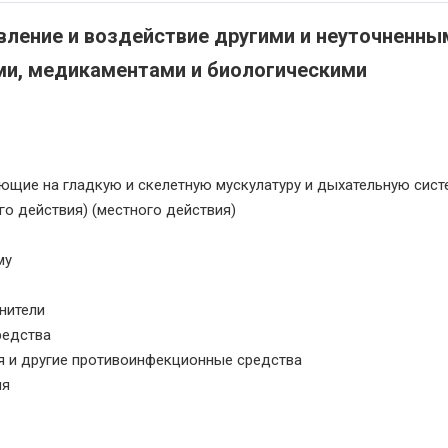
ление и воздействие другими и неуточненны
и, медикаментами и биологическими
ющие на гладкую и скелетную мускулатуру и дыхательную сист
о действия) (местного действия)
му
нители
редства
я и другие противоинфекционные средства
ия