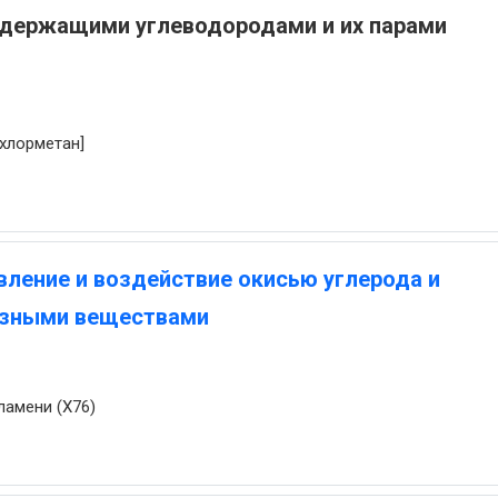
одержащими углеводородами и их парами
хлорметан]
ление и воздействие окисью углерода и
азными веществами
ламени (X76)