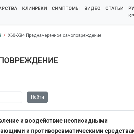
АРСТВА
КЛИНРЕКИ
СИМПТОМЫ
ВИДЕО
СТАТЬИ
Р
К
8
X60-X84 Преднамеренное самоповреждение
ОПОВРЕЖДЕНИЕ
Найти
вление и воздействие неопиоидными
жающими и противоревматическими средства