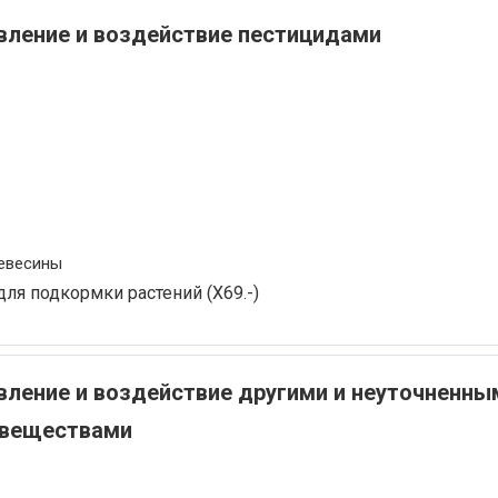
ление и воздействие пестицидами
ревесины
ля подкормки растений (X69.-)
ление и воздействие другими и неуточненны
 веществами