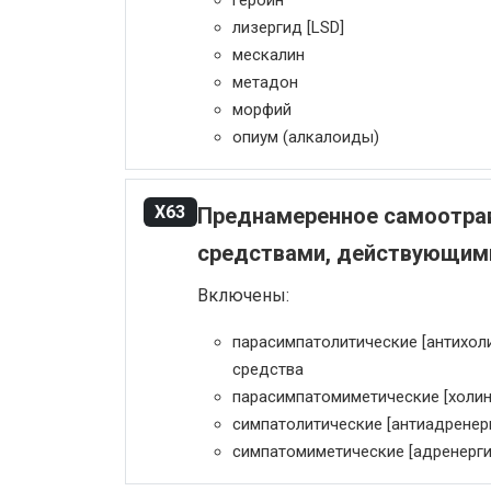
героин
лизергид [LSD]
мескалин
метадон
морфий
опиум (алкалоиды)
X63
Преднамеренное самоотрав
средствами, действующими
Включены:
парасимпатолитические [антихол
средства
парасимпатомиметические [холин
симпатолитические [антиадренер
симпатомиметические [адренерги