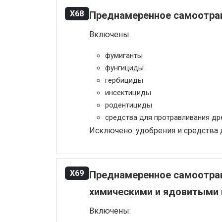
X68
Преднамеренное самоотрав
Включены:
фумиганты
фунгициды
гербициды
инсектициды
родентициды
средства для протравливания д
Исключено: удобрения и средства д
X69
Преднамеренное самоотрав
химическими и ядовитыми
Включены: