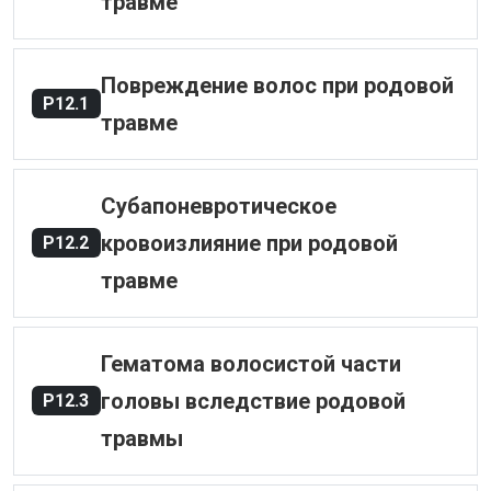
травме
Повреждение волос при родовой
P12.1
травме
Субапоневротическое
кровоизлияние при родовой
P12.2
травме
Гематома волосистой части
головы вследствие родовой
P12.3
травмы