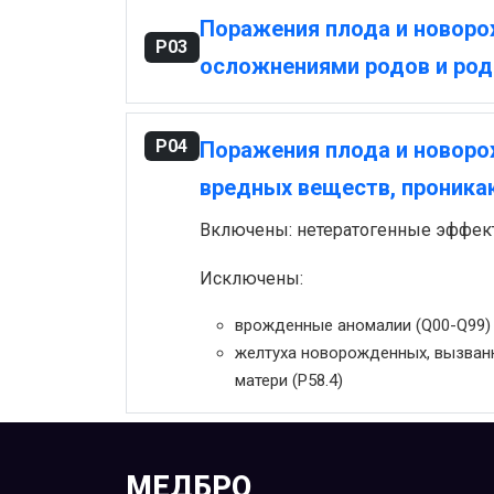
Поражения плода и новоро
P03
осложнениями родов и ро
P04
Поражения плода и новоро
вредных веществ, проника
Включены: нетератогенные эффект
Исключены:
врожденные аномалии (Q00-Q99)
желтуха новорожденных, вызван
матери (P58.4)
МЕДБРО