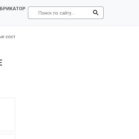
УБРИКАТОР
Р
ые состояниями матери, осложнениями беременности, родов и
Е