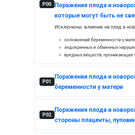
P00
Поражения плода и новоро
которые могут быть не св
Исключены: влияние на плод и но
осложнений беременности у матер
эндокринных и обменных нарушен
вредных веществ, проникающих ч
Поражения плода и новор
P01
беременности у матери
Поражения плода и новоро
P02
стороны плаценты, пупови