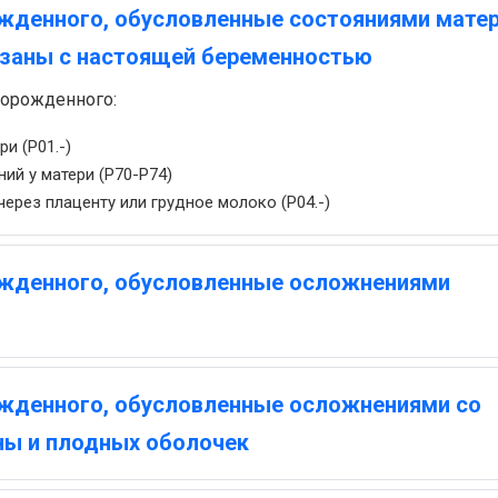
жденного, обусловленные состояниями матер
язаны с настоящей беременностью
ворожденного:
и (P01.-)
ий у матери (P70-P74)
ерез плаценту или грудное молоко (P04.-)
ожденного, обусловленные осложнениями
жденного, обусловленные осложнениями со
ны и плодных оболочек