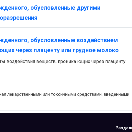
жденного, обусловленные другими
доразрешения
жденного, обусловленные воздействием
ющих через плаценту или грудное молоко
ы воздействия веществ, проника ющих через плаценту
ная лекарственными или токсичными средствами, введенными
Раздел