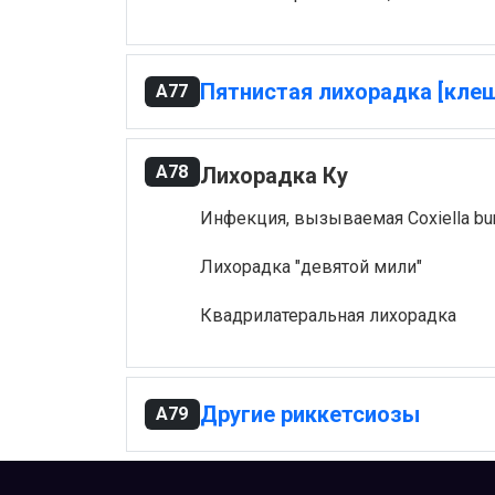
Пятнистая лихорадка [кле
A77
A78
Лихорадка Ку
Инфекция, вызываемая Coxiella bur
Лихорадка "девятой мили"
Квадрилатеральная лихорадка
Другие риккетсиозы
A79