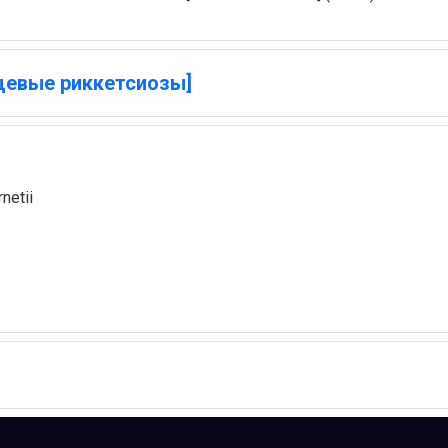
щевые риккетсиозы]
netii