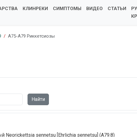
АРСТВА
КЛИНРЕКИ
СИМПТОМЫ
ВИДЕО
СТАТЬИ
Р
К
9
A75-A79 Риккетсиозы
Найти
eorickettsia sennetsu [Ehrlichia sennetsu] (A79.8)