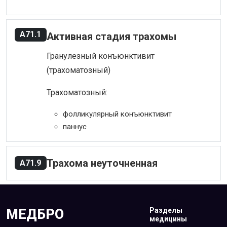
A71.1
Активная стадия трахомы
Гранулезный конъюнктивит
(трахоматозный)
Трахоматозный:
фолликулярный конъюнктивит
паннус
Трахома неуточненная
A71.9
МЕДБРО
Разделы
медицины