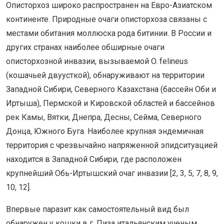
Описторхоз широко распространен на Евро-Азиатском
континенте. Природные очаги описторхоза связаны с
местами обитания моллюска рода битинии. В России и
других странах наиболее обширные очаги
описторхозной инвазии, вызываемой O. felineus
(кошачьей двуусткой), обнаруживают на территории
Западной Сибири, Северного Казахстана (бассейн Оби и
Иртыша), Пермской и Кировской областей и бассейнов
рек Камы, Вятки, Днепра, Десны, Сейма, Северного
Донца, Южного Буга. Наиболее крупная эндемичная
территория с чрезвычайно напряженной эпидситуацией
находится в Западной Сибири, где расположен
крупнейший Обь-Иртышский очаг инвазии [2, 3, 5, 7, 8, 9,
10, 12].
Впервые паразит как самостоятельный вид был
обнаружен у кошки в г. Пиза итальянским ученым