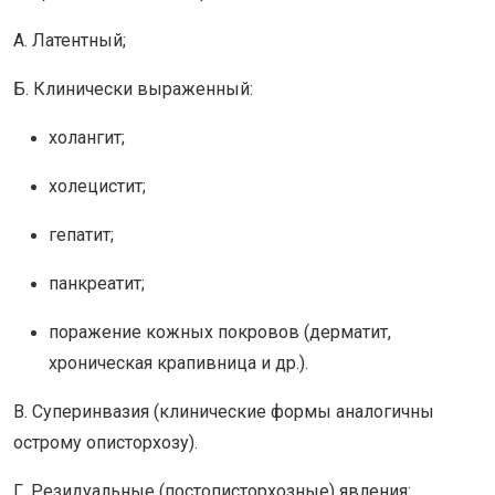
А. Латентный;
Б. Клинически выраженный:
холангит;
холецистит;
гепатит;
панкреатит;
поражение кожных покровов (дерматит,
хроническая крапивница и др.).
В. Суперинвазия (клинические формы аналогичны
острому описторхозу).
Г. Резидуальные (постописторхозные) явления: