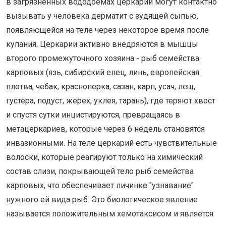
в загрязненных вододоемах церкарии могут контактно
вызывать у человека дерматит с зудящей сыпью,
появляющейся на теле через некоторое время после
купания. Церкарии активно внедряются в мышцы
второго промежуточного хозяина - рыб семейства
карповых (язь, сибирский елец, линь, европейская
плотва, чебак, красноперка, сазан, карп, усач, лещ,
густера, подуст, жерех, уклея, тарань), где теряют хвост
и спустя сутки инцистируются, превращаясь в
метацеркариев, которые через 6 недель становятся
инвазионными. На теле церкарий есть чувствительные
волоски, которые реагируют только на химический
состав слизи, покрывающей тело рыб семейства
карповых, что обеспечивает личинке "узнавание"
нужного ей вида рыб. Это биологическое явление
называется положительным хемотаксисом и является