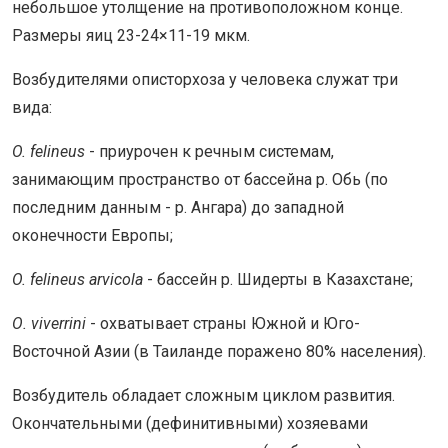
небольшое утолщение на противоположном конце.
Размеры яиц 23-24×11-19 мкм.
Возбудителями описторхоза у человека служат три
вида:
O. felineus
- приурочен к речным системам,
занимающим пространство от бассейна р. Обь (по
последним данным - р. Ангара) до западной
оконечности Европы;
O. felineus arvicola
- бассейн р. Шидерты в Казахстане;
О. viverrini
- охватывает страны Южной и Юго-
Восточной Азии (в Таиланде поражено 80% населения).
Возбудитель обладает сложным циклом развития.
Окончательными (дефинитивными) хозяевами