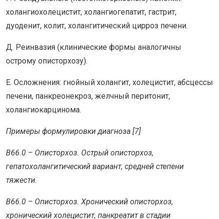
холангиохолецистит, холангиогепатит, гастрит,
дуоденит, колит, холангитический цирроз печени.
Д. Реинвазия (клинические формы аналогичны
острому описторхозу).
Е. Осложнения: гнойный холангит, холецистит, абсцессы
печени, панкреонекроз, желчный перитонит,
холангиокарцинома.
Примеры формулировки диагноза [7]
B66.0 – Описторхоз. Острый описторхоз,
гепатохолангитический вариант, средней степени
тяжести.
B66.0 – Описторхоз. Хронический описторхоз,
хронический холецистит, панкреатит в стадии