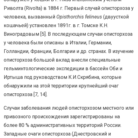
Риволта (Rivolta) в 1884 г. Первый случай описторхоза у
человека, вызванный
Opisthorchis felineus
(двуусткой
кошачьей) установлен 1891г. в г. Томске К.Н.
Виноградовым [5]. В последующем случаи описторхоза
у человека были описаны в Италии, Германии,
Голландии, Франции, Болгарии и др. странах. В изучение
описторхоза большой вклад внесли специальные
гельминтологические экспедиции в бассейн Оби и
Иртыша под руководством К.И.Скрябина, которые
обнаружили на этой территории крупнейший очаг
описторхоза [7, 14].
Случаи заболевания людей описторхозом местного или
привозного происхождения зарегистрированы на
более 80 % административных территорий России.
Западные очаги описторхоза (Днестровский и