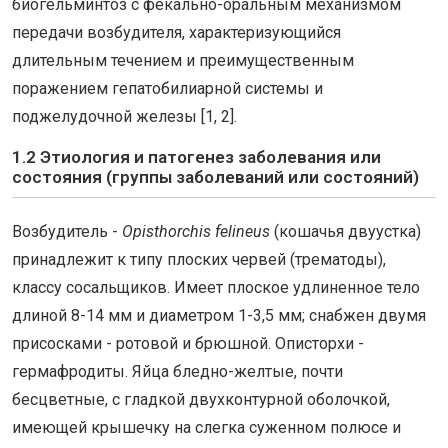
биогельминтоз с фекально-оральным механизмом
передачи возбудителя, характеризующийся
длительным течением и преимущественным
поражением гепатобилиарной системы и
поджелудочной железы [1, 2].
1.2 Этиология и патогенез заболевания или
состояния (группы заболеваний или состояний)
Возбудитель -
Opisthorchis felineus
(кошачья двуустка)
принадлежит к типу плоских червей (трематоды),
классу сосальщиков. Имеет плоское удлиненное тело
длиной 8-14 мм и диаметром 1-3,5 мм; снабжен двумя
присосками - ротовой и брюшной. Описторхи -
гермафродиты. Яйца бледно-желтые, почти
бесцветные, с гладкой двухконтурной оболочкой,
имеющей крышечку на слегка суженном полюсе и